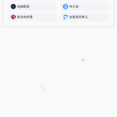
知微数据
考古加
新浪舆情通
姑婆那些事儿