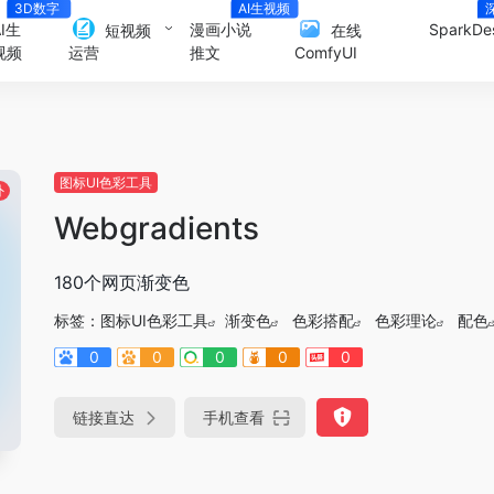
3D数字
AI生视频
人
AI生
漫画小说
SparkDe
短视频
在线
视频
推文
运营
ComfyUI
图标UI色彩工具
外
Webgradients
180个网页渐变色
标签：
图标UI色彩工具
渐变色
色彩搭配
色彩理论
配色
0
0
0
0
0
链接直达
手机查看