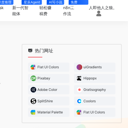
深度推理
星辰Agent
AI写小说
免费
4000+
sk
新一代智
轻松赚
n8n工
人即他人之狼。
能体
稿费
作流
热门网址
Flat UI Colors
uiGradients
Pixabay
Hippopx
Adobe Color
Gratisography
SplitShire
Coolors
Material Palette
Flat UI Colors