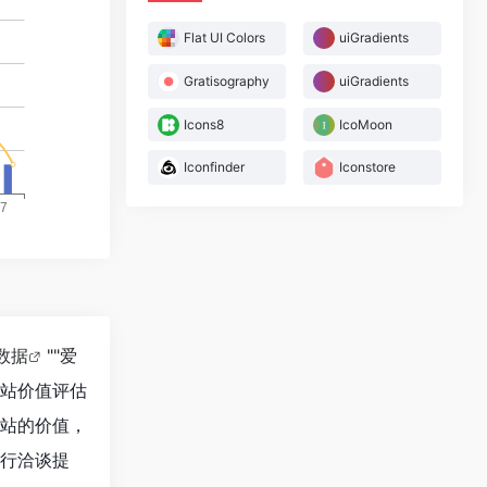
Flat UI Colors
uiGradients
Gratisography
uiGradients
Icons8
IcoMoon
Iconfinder
Iconstore
8数据
""
爱
网站价值评估
个站的价值，
进行洽谈提