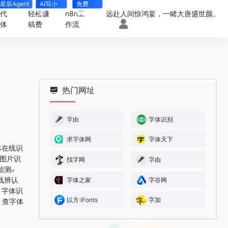
星辰Agent
AI写小
免费
说
4000+
一代
轻松赚
n8n工
远赴人间惊鸿宴，一睹大唐盛世颜。
能体
稿费
作流
热门网址
字由
字体识别
求字体网
字体天下
体在线识
图片识
找字网
字由
侦测
线辨认
字体之家
字谷网
字体识
以方·iFonts
字加
查字体