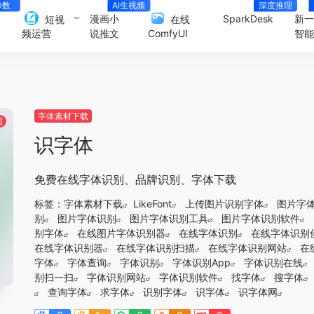
D数
AI生视频
深度推理
人
漫画小
SparkDesk
新
短视
在线
说推文
智
频运营
ComfyUI
字体素材下载
国
识字体
免费在线字体识别、品牌识别、字体下载
标签：
字体素材下载
LikeFont
上传图片识别字体
图片字
别
图片字体识别
图片字体识别工具
图片字体识别软件
别字体
在线图片字体识别器
在线字体识别
在线字体识别
在线字体识别器
在线字体识别扫描
在线字体识别网站
在
字体
字体查询
字体识别
字体识别App
字体识别在线
别扫一扫
字体识别网站
字体识别软件
找字体
搜字体
查询字体
求字体
识别字体
识字体
识字体网