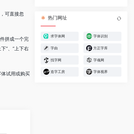
整，可直接忽
热门网址
求字体网
字体识别
部件拼成一个完
下”、“上下右
字由
方正字库
找字网
字魂网
造字工房
字体视界
字体试用或购买