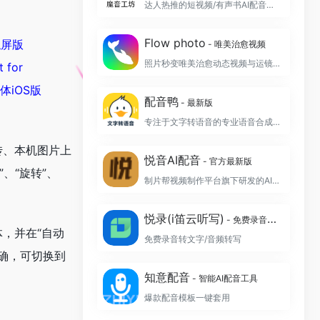
达人热推的短视频/有声书AI配音平台
Flow photo
触屏版
- 唯美治愈视频
照片秒变唯美治愈动态视频与运镜航拍大片
 for
识字体iOS版
配音鸭
- 最新版
专注于文字转语音的专业语音合成制作软件
传、本机图片上
悦音AI配音
- 官方最新版
”、“旋转”、
制片帮视频制作平台旗下研发的AI智能配音工具
悦录(i笛云听写)
- 免费录音转文字
，并在“自动
免费录音转文字/音频转写
确，可切换到
知意配音
- 智能AI配音工具
爆款配音模板一键套用