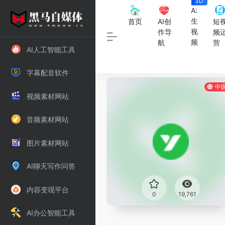
3D
数
AI
字
生
首页
AI创
短
人
视
作导
频
频
航
营
AI人工智能工具
字幕配音软件
中
视频素材网站
音频素材网站
图片素材网站
AI聊天写作问答
内容变现平台
0
19,761
AI办公智能工具