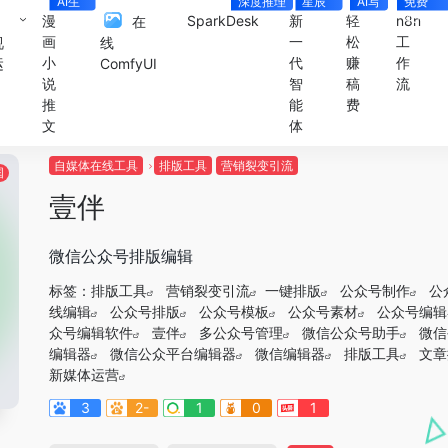
AI生
深度推理
星辰
AI写
免费
视频
Agent
小说
4000+
漫
SparkDesk
新
轻
n8n
在
画
一
松
工
视
线
小
代
赚
作
运
ComfyUI
说
智
稿
流
推
能
费
文
体
自媒体在线工具
排版工具
营销裂变引流
国
壹伴
微信公众号排版编辑
标签：
排版工具
营销裂变引流
一键排版
公众号制作
公
线编辑
公众号排版
公众号模板
公众号素材
公众号编辑
众号编辑软件
壹伴
多公众号管理
微信公众号助手
微信
编辑器
微信公众平台编辑器
微信编辑器
排版工具
文章
新媒体运营
3
2-
1
0
1