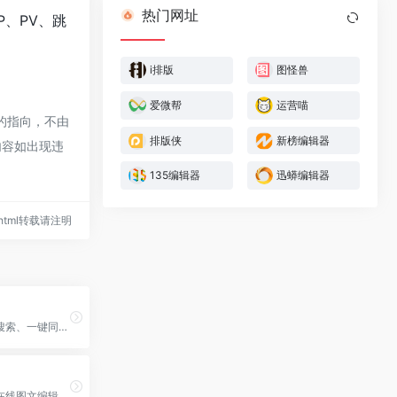
热门网址
、PV、跳
i排版
图怪兽
爱微帮
运营喵
的指向，不由
排版侠
新榜编辑器
内容如出现违
135编辑器
迅蟒编辑器
12.html转载请注明
海量在线图片搜索、一键同步多平台，大量爆文可供参考。
微信公众平台在线图文编辑排版