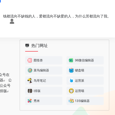
钱都流向不缺钱的人，爱都流向不缺爱的人，为什么苦都流向了我。
热门网址
图怪兽
96微信编辑器
菜鸟编辑器
键盘喵
众号在
器
公
鸟哥笔记
运营派
公众号
排版
i排版
运营喵
秀米
135编辑器