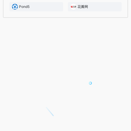
Pond5
花瓣网