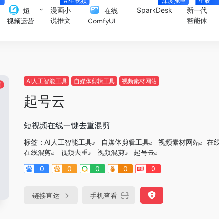
数
AI生视频
深度推理
星辰
Agent
漫画小
SparkDesk
新一代
短
在线
说推文
智能体
视频运营
ComfyUI
AI人工智能工具
自媒体剪辑工具
视频素材网站
国
起号云
短视频在线一键去重混剪
标签：
AI人工智能工具
自媒体剪辑工具
视频素材网站
在
在线混剪
视频去重
视频混剪
起号云
0
0
0
0
0
链接直达
手机查看