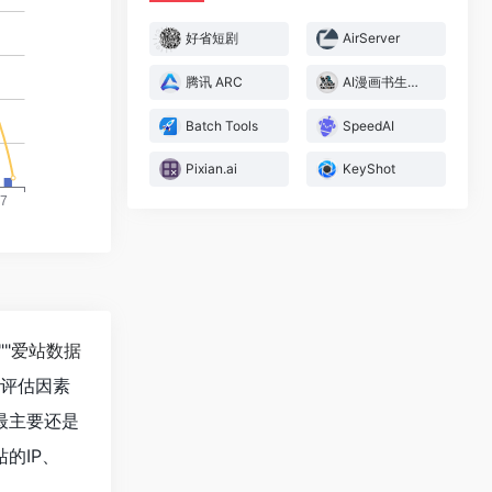
好省短剧
AirServer
腾讯 ARC
AI漫画书生成器
Batch Tools
SpeedAI
Pixian.ai
KeyShot
""
爱站数据
值评估因素
最主要还是
的IP、