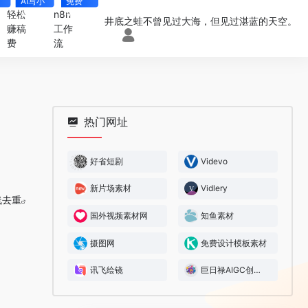
AI写小
免费
说
4000+
轻松
n8n
井底之蛙不曾见过大海，但见过湛蓝的天空。
赚稿
工作
费
流
热门网址
好省短剧
Videvo
新片场素材
Vidlery
线去重
国外视频素材网
知鱼素材
摄图网
免费设计模板素材
讯飞绘镜
巨日禄AIGC创作平台