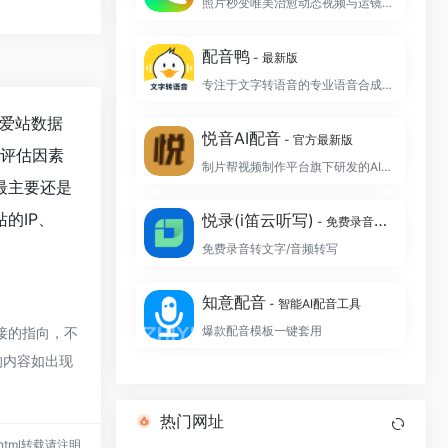
照片秒变唯美治愈动态视频与运镜航拍大片
配音鸭
- 最新版
专注于文字转语音的专业语音合成制作软件
爱站数据
悦音AI配音
- 官方最新版
值评估因素
制片帮视频制作平台旗下研发的AI智能配音工具
最主要还是
的IP、
悦录(i笛云听写)
- 免费录音转文字
免费录音转文字/音频转写
知意配音
- 智能AI配音工具
爆款配音模板一键套用
接的指向，不
的内容如出现
热门网址
55.html转载请注明