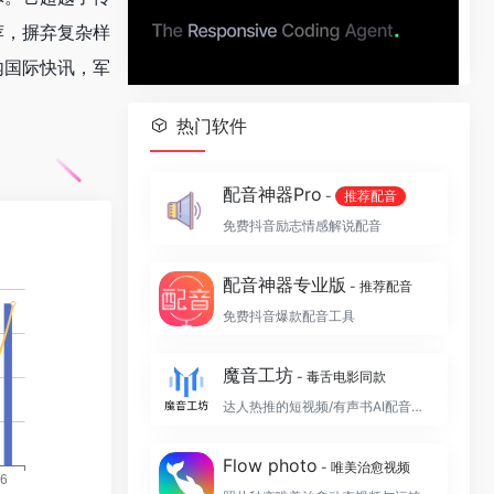
荐，摒弃复杂样
内国际快讯，军
热门软件
配音神器Pro
-
推荐配音
免费抖音励志情感解说配音
配音神器专业版
- 推荐配音
免费抖音爆款配音工具
魔音工坊
- 毒舌电影同款
达人热推的短视频/有声书AI配音平台
Flow photo
- 唯美治愈视频