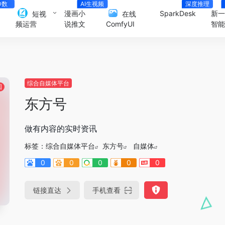
D数
AI生视频
深度推理
人
漫画小
SparkDesk
新
短视
在线
说推文
智
频运营
ComfyUI
综合自媒体平台
国
东方号
做有内容的实时资讯
标签：
综合自媒体平台
东方号
自媒体
0
0
0
0
0
链接直达
手机查看