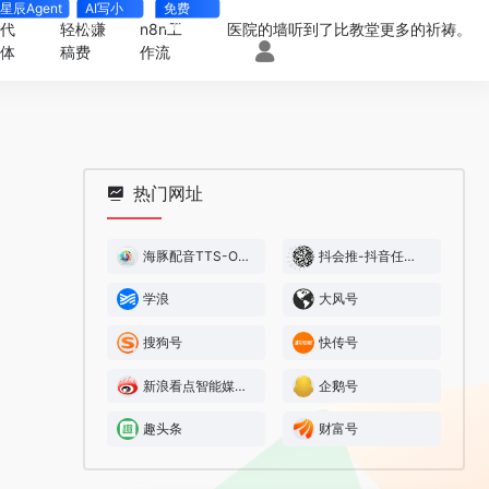
星辰Agent
AI写小
免费
说
4000+
一代
轻松赚
n8n工
医院的墙听到了比教堂更多的祈祷。
能体
稿费
作流
热门网址
海豚配音TTS-Online
抖会推-抖音任务平台
学浪
大风号
搜狗号
快传号
新浪看点智能媒体平台
企鹅号
趣头条
财富号