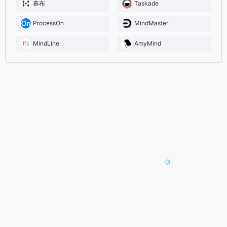
幕布
Taskade
ProcessOn
MindMaster
MindLine
AmyMind