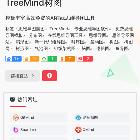
TreeMind树图
模板丰富高效免费的AI在线思维导图工具
标签：
思维导图脑图
TreeMind
专业思维导图软件
免费思维
导图模板
分布图
在线思维导图工具
思维导图
思维导图网
站
扇形图
新一代思维导图
时序图
架构图
树图
树图
网
树形图
气泡图
组织架构图
脑图
逻辑图
鱼骨图
1+
2-
1
0
2
链接直达
热门网址
GitMind
爱莫脑图
Boardmix
XMind