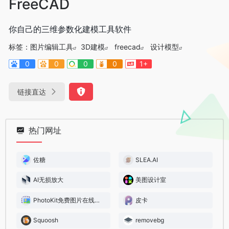
FreeCAD
你自己的三维参数化建模工具软件
标签：
图片编辑工具
3D建模
freecad
设计模型
0
0
0
0
1+
链接直达
热门网址
佐糖
SLEA.AI
AI无损放大
美图设计室
PhotoKit免费图片在线编辑器
皮卡
Squoosh
removebg