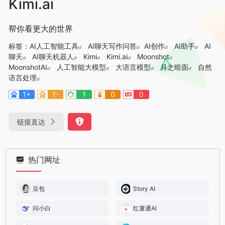
Kimi.ai
帮你看更大的世界
标签：
AI人工智能工具
AI聊天写作问答
AI创作
AI助手
AI
聊天
AI聊天机器人
Kimi
Kimi.ai
Moonshot
MoonshotAI
人工智能大模型
大语言模型
月之暗面
自然
语言处理
1+
1-
1
0
0
链接直达
热门网址
豆包
Story AI
问小白
红薯通AI