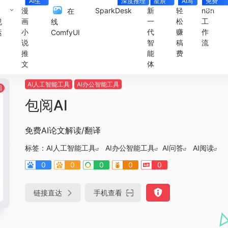
AI生
深度推理
星辰
AI写
免费
视频
Agent
小说
4000+
漫
SparkDesk
新
轻
n8n
在
画
一
松
工
视
线
小
代
赚
作
运
ComfyUI
说
智
稿
流
推
能
费
文
体
AI人工智能工具
AI办公智能工具
国
包阅AI
免费AI论文解读/翻译
标签：
AI人工智能工具
AI办公智能工具
AI问答
AI阅读
0
0
0
0
0
链接直达
手机查看