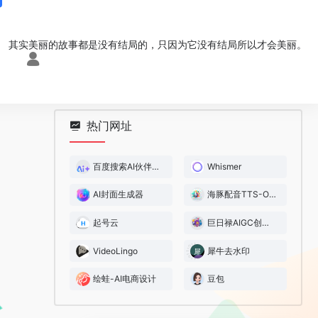
其实美丽的故事都是没有结局的，只因为它没有结局所以才会美丽。
热门网址
百度搜索AI伙伴助手
Whismer
AI封面生成器
海豚配音TTS-Online
起号云
巨日禄AIGC创作平台
VideoLingo
犀牛去水印
绘蛙-AI电商设计
豆包