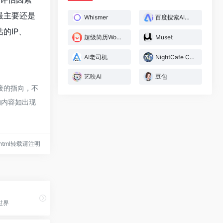
最主要还是
Whismer
百度搜索AI伙伴助手
的IP、
超级简历WonderCV
Muset
AI老司机
NightCafe Creator
艺映AI
豆包
接的指向，不
的内容如出现
70.html转载请注明
世界