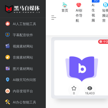
3D
数
AI
字
生
首页
AI创
短
人
视
作导
频
频
航
营
AI人工智能工具
字幕配音软件
中
视频素材网站
音频素材网站
图片素材网站
AI聊天写作问答
内容变现平台
0
19,403
AI办公智能工具