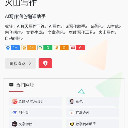
火山写作
AI写作润色翻译助手
标签：
AI聊天写作问答
AI写作
ai写作助手
ai润色
AI生成
内容创作
文案生成
文章润色
智能写作工具
火山写作
自动纠错
1+
1-
0
0
0
链接直达
热门网址
绘蛙-AI电商设计
豆包
问小白
红薯通AI
文字游侠
数字鸭AI助手