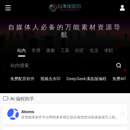
自媒体人必备的万能素材资源导
航
站内
常用
搜索
工具
社区
生活
求职
免费配音软件
视频去水印
DeepSeek满血版编程
免费AI写
AI 编程助手
Atoms
多智能体协作平台帮助更多独立创业者把想法快速做成可上线、可盈利的真实产品。