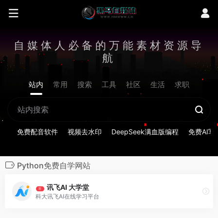
自媒体人必备的万能素材资源导
航
站内
常用
搜索
工具
社区
生活
求职
免费配音软件
视频去水印
DeepSeek满血版编程
免费AI写
Python免费自学网站
讯飞AI 大学堂
荐
科大讯飞AI在线学习平台