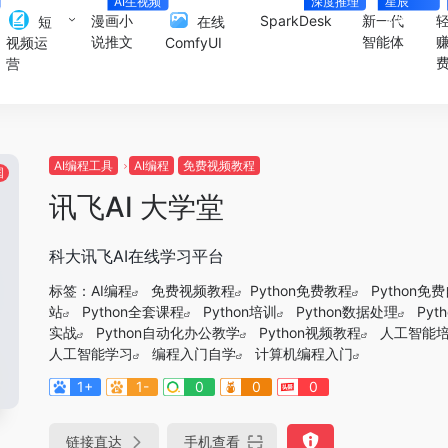
AI生视频
深度推理
星辰
Agent
漫画小
SparkDesk
新一代
短
在线
说推文
智能体
视频运
ComfyUI
营
AI编程工具
AI编程
免费视频教程
国
讯飞AI 大学堂
科大讯飞AI在线学习平台
标签：
AI编程
免费视频教程
Python免费教程
Python免
站
Python全套课程
Python培训
Python数据处理
Pyt
实战
Python自动化办公教学
Python视频教程
人工智能
人工智能学习
编程入门自学
计算机编程入门
1+
1-
0
0
0
链接直达
手机查看