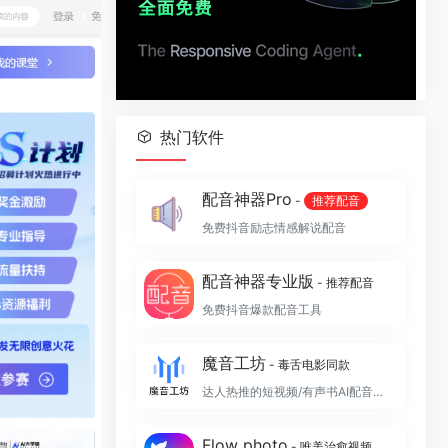
热门软件
配音神器Pro
-
推荐配音
免费抖音励志情感解说配音
配音神器专业版
- 推荐配音
免费抖音爆款配音工具
魔音工坊
- 毒舌电影同款
达人热推的短视频/有声书AI配音平台
Flow photo
- 唯美治愈视频