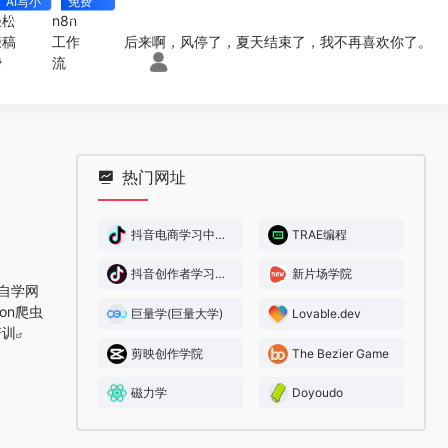
AI写小
免费
说
4000+
轻松
n8n
后来啊，风停了，夏天结束了，我不再喜欢你了。
赚稿
工作
费
流
热门网址
抖音电商学习中心(抖音电商大学)
TRAE编程
抖音创作者学习中心
新片场学院
费自学网
hon爬虫
巨量学(巨量大学)
Lovable.dev
培训
剪映创作学院
The Bezier Game
磁力学
Doyoudo