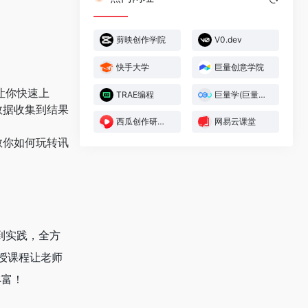
剪映创作学院
V0.dev
快手大学
巨量创意学院
让你快速上
TRAE编程
巨量学(巨量大学)
数据收集到结果
西瓜创作研究中心(西瓜大学)
网易云课堂
教你如何玩转讯
到实践，全方
面授课程让老师
丰富！