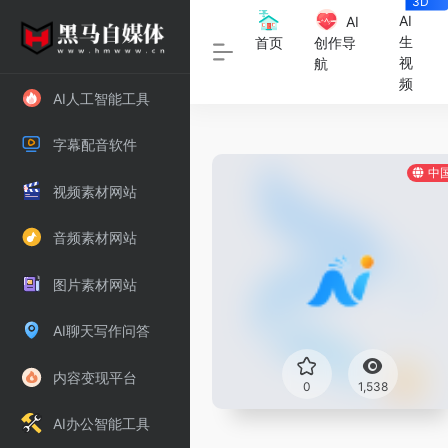
3D
数字
AI
AI
人
生
首页
创作导
视
航
频
AI人工智能工具
字幕配音软件
中
视频素材网站
音频素材网站
图片素材网站
AI聊天写作问答
内容变现平台
0
1,538
AI办公智能工具