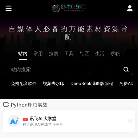
自媒体人必备的万能素材资源导
航
站内
常用
搜索
工具
社区
生活
求职
免费配音软件
视频去水印
DeepSeek满血版编程
免费AI写
Python爬虫实战
讯飞AI 大学堂
荐
科大讯飞AI在线学习平台