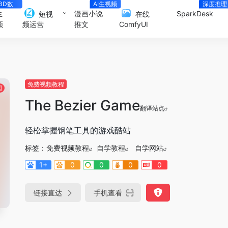
3D数
AI生视频
深度推理
字人
生
漫画小说
SparkDesk
短视
在线
频
推文
频运营
ComfyUI
免费视频教程
国
The Bezier Game
翻译站点
轻松掌握钢笔工具的游戏酷站
标签：
免费视频教程
自学教程
自学网站
1+
0
0
0
0
链接直达
手机查看