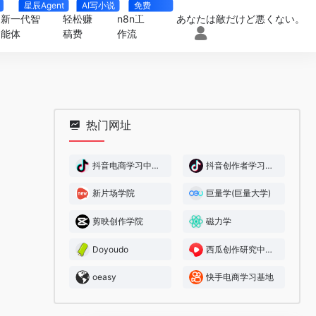
星辰Agent
AI写小说
免费
4000+
新一代智
轻松赚
n8n工
あなたは敵だけど悪くない。
能体
稿费
作流
热门网址
抖音电商学习中心(抖音电商大学)
抖音创作者学习中心
新片场学院
巨量学(巨量大学)
剪映创作学院
磁力学
Doyoudo
西瓜创作研究中心(西瓜大学)
oeasy
快手电商学习基地