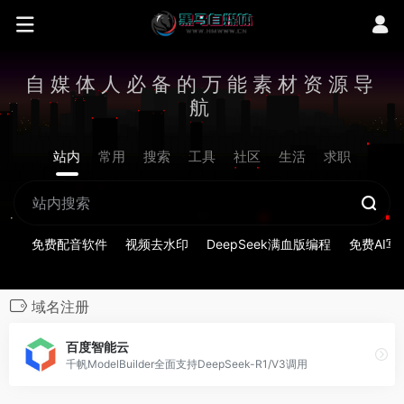
自媒体人必备的万能素材资源导
航
站内
常用
搜索
工具
社区
生活
求职
免费配音软件
视频去水印
DeepSeek满血版编程
免费AI写
域名注册
百度智能云
千帆ModelBuilder全面支持DeepSeek-R1/V3调用