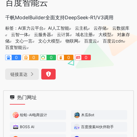
百度智能云
千帆ModelBuilder全面支持DeepSeek-R1/V3调用
标签：
AI算力云平台
AI人工智能
云主机
云存储
云数据库
云智一体
云服务器
云计算
域名注册
大模型
对象存
储
文心一言
文心大模型
物联网
百度云
百度云cdn
百度智能云
0
0
0
0
0
链接直达
热门网址
绘蛙-AI电商设计
木瓜Bot
BOSS AI
百度搜索AI伙伴助手