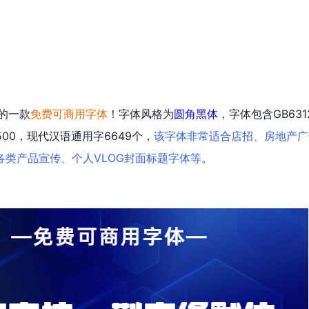
的一款
免费可商用字体
！字体风格为
圆角黑体
，字体包含GB63
500，现代汉语通用字6649个，
该字体非常适合店招、房地产广
类产品宣传、个人VLOG封面标题字体等
。