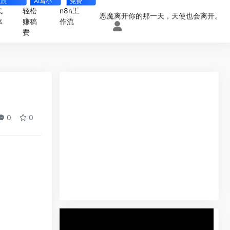
星辰
AI写小
免费
gent
说
4000+
代
轻松
n8n工
恶魔离开你的那一天，天使也会离开。
体
赚稿
作流
费
0
0