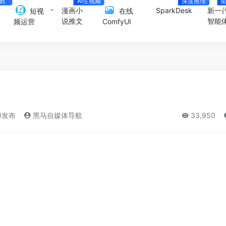
D数
AI生视频
深度推理
人
A
漫画小
SparkDesk
新一
短视
在线
说推文
智能
频运营
ComfyUI
3)发布
黑马自媒体导航
33,950