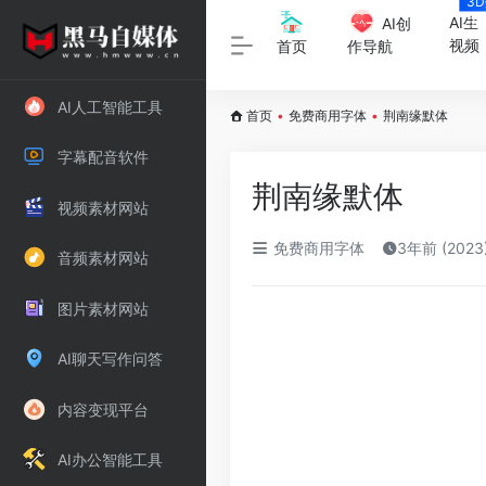
3
字
AI生
AI创
视频
首页
作导航
AI人工智能工具
首页
•
免费商用字体
•
荆南缘默体
字幕配音软件
荆南缘默体
视频素材网站
免费商用字体
3年前 (202
音频素材网站
图片素材网站
AI聊天写作问答
内容变现平台
AI办公智能工具