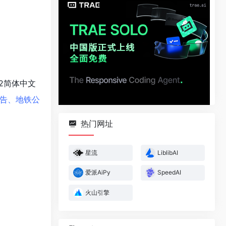
12简体中文
告、地铁公
热门网址
星流
LiblibAI
爱派AiPy
SpeedAI
火山引擎