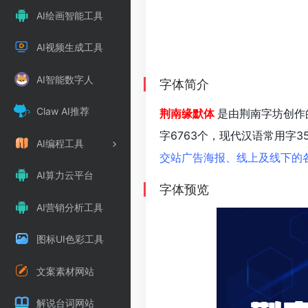
AI绘画智能工具
AI视频生成工具
AI智能数字人
字体简介
Claw AI推荐
荆南缘默体
是由荆南字坊创作
字6763个，现代汉语常用字3
AI编程工具
交站广告海报、线上及线下的各
AI算力云平台
字体预览
AI营销分析工具
图标UI色彩工具
文案素材网站
解说台词网站