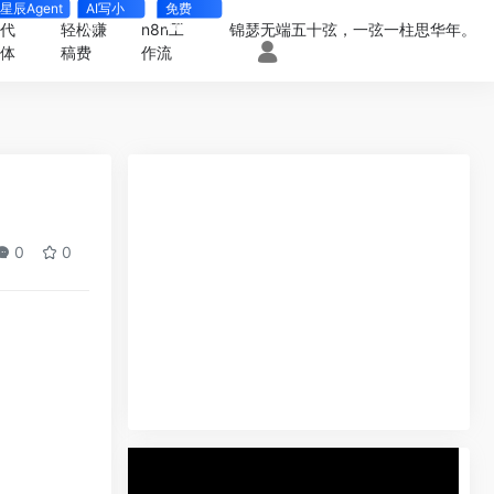
星辰Agent
AI写小
免费
说
4000+
一代
轻松赚
n8n工
锦瑟无端五十弦，一弦一柱思华年。
能体
稿费
作流
0
0