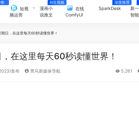
D数
AI生视频
深度推理
人
漫画小
SparkDesk
新
短视
在线
说推文
智
频运营
ComfyUI
星期日，在这里每天60秒读懂世界！
日，在这里每天60秒读懂世界！
2023)发布
黑马新媒体导航
5,261