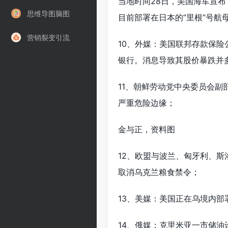
当地时间28日，美国海军宣布
思维导图脑图
目前部署在日本的“里根”号航
营销裂变引流
10、外媒：美国联邦存款保
银行。消息导致其股价暴跌并
11、朝鲜劳动党中央委员会
严重危险边缘；
金与正，资料图
12、欧盟与波兰、匈牙利、
取消乌克兰粮食禁令；
13、美媒：美国正在乌境内
14、俄媒：克里米亚一市储