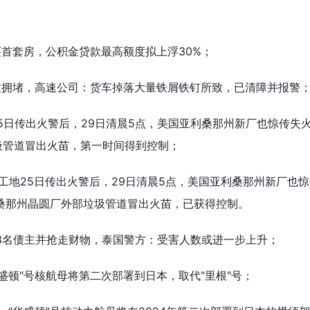
首套房，公积金贷款最高额度拟上浮30%；
致拥堵，高速公司：货车掉落大量铁屑铁钉所致，已清障并报警
5日传出火警后，29日清晨5点，美国亚利桑那州新厂也惊传失
圾管道冒出火苗，第一时间得到控制；
工地25日传出火警后，29日清晨5点，美国亚利桑那州新厂也
桑那州晶圆厂外部垃圾管道冒出火苗，已获得控制。
13名债主并抢走财物，泰国警方：受害人数或进一步上升；
华盛顿"号核航母将第二次部署到日本，取代"里根"号；