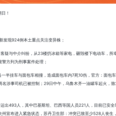
期日！
，新发现924例本土重点关注变异株；
租客疑与中介纠纷，从23楼扔冰箱等家电，砸毁楼下电动车，所
被警方列为刑事案件处理；
县一半挂车与面包车相撞，造成面包车内7死10伤，官方：面包车
两名涉事司机已被控制；29日中午，乌鲁木齐一油罐车起火，致
运出493人，其中巴基斯坦、巴西等国人员221人，目前已安全
州宣布进入紧急状态，苏丹卫生部：冲突已致至少528人丧生，