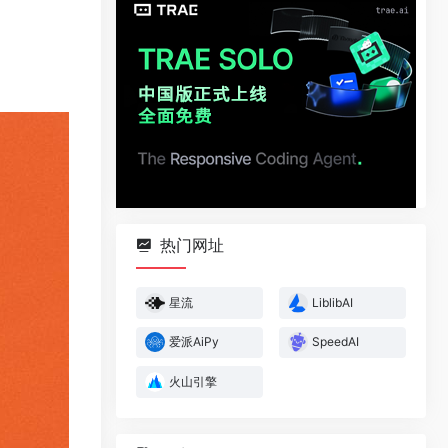
热门网址
星流
LiblibAI
爱派AiPy
SpeedAI
火山引擎