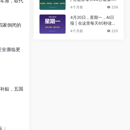
贺军港，取代
I！
4个月前
239
4月20日，星期一，AI日
报 | 在这里每天60秒读懂
四家倒闭的
AI！
4个月前
235
安全濒临更
元补贴，五国
认；