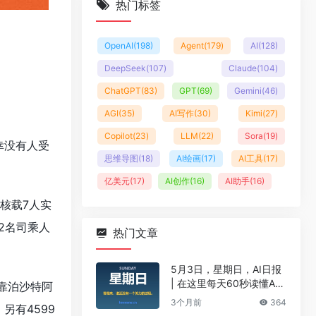
热门标签
OpenAI
(198)
Agent
(179)
AI
(128)
DeepSeek
(107)
Claude
(104)
ChatGPT
(83)
GPT
(69)
Gemini
(46)
AGI
(35)
AI写作
(30)
Kimi
(27)
Copilot
(23)
LLM
(22)
Sora
(19)
幸没有人受
思维导图
(18)
AI绘画
(17)
AI工具
(17)
亿美元
(17)
AI创作
(16)
AI助手
(16)
核载7人实
2名司乘人
热门文章
5月3日，星期日，AI日报
| 在这里每天60秒读懂A
靠泊沙特阿
I！
3个月前
364
另有4599