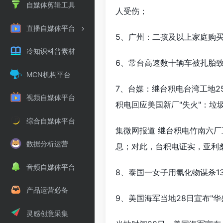
自媒体剪辑工具
人受伤；
直播自媒体平台
5、广州：二孩及以上家庭购买
冷知识科普素材
6、常台高速数十辆车被扎胎
MCN机构平台
7、台媒：继台积电台湾工地2
视频自媒体平台
积电回应美国新厂"失火"：垃
综合自媒体平台
集微网报道 继台积电竹南六厂
数据分析运营
息；对此，台积电证实，亚利
音频自媒体平台
8、泰国一女子用氰化物谋杀
产品运营必备
9、美国海军当地28日宣布"
灵感创意采集