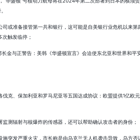
，“华盛顿”号核动力航母将在2024年第二次部署到日本的横须
母。
险公司或准备接管第一共和银行，这可能是自美银行业危机以来第
多次触发临停；
副部长金与正警告：美韩《华盛顿宣言》会迫使东北亚和世界和平
斯洛伐克、保加利亚和罗马尼亚等五国达成协议：欧盟提供1亿欧
部署监测辐射与核爆炸的传感器，还可以帮助确认攻击者的身份；
油设施突发严重火灾，市长称是由乌克兰无人机袭击导致，乌方否