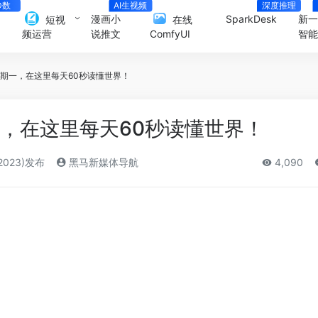
D数
AI生视频
深度推理
人
漫画小
SparkDesk
新
短视
在线
说推文
智
频运营
ComfyUI
星期一，在这里每天60秒读懂世界！
一，在这里每天60秒读懂世界！
2023)发布
黑马新媒体导航
4,090