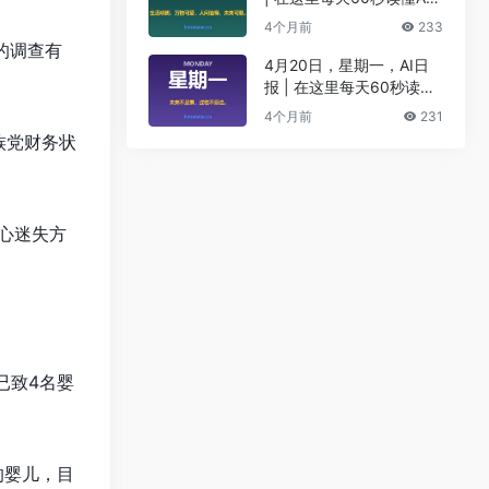
I！
4个月前
233
的调查有
4月20日，星期一，AI日
报 | 在这里每天60秒读懂
AI！
4个月前
231
族党财务状
恶心迷失方
；
已致4名婴
的婴儿，目