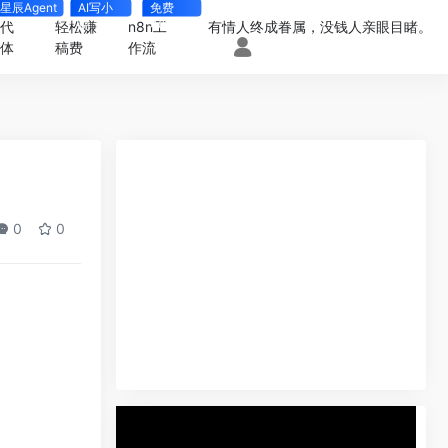
星辰Agent
AI写小
免费
说
4000+
一代
轻松赚
n8n工
有情人终成眷属，没钱人亲眼目睹。
能体
稿费
作流
0
0