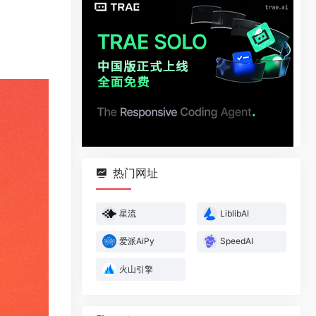
热门网址
星流
LiblibAI
爱派AiPy
SpeedAI
火山引擎