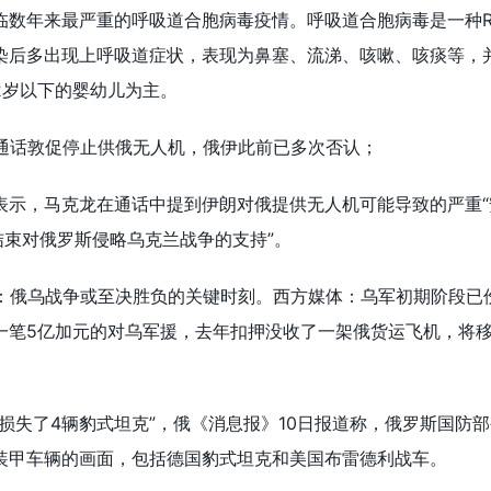
临数年来最严重的呼吸道合胞病毒疫情。呼吸道合胞病毒是一种R
染后多出现上呼吸道症状，表现为鼻塞、流涕、咳嗽、咳痰等，
2岁以下的婴幼儿为主。
统通话敦促停止供俄无人机，俄伊此前已多次否认；
表示，马克龙在通话中提到伊朗对俄提供无人机可能导致的严重“
结束对俄罗斯侵略乌克兰战争的支持”。
估：俄乌战争或至决胜负的关键时刻。西方媒体：乌军初期阶段已
一笔5亿加元的对乌军援，去年扣押没收了一架俄货运飞机，将
；
损失了4辆豹式坦克”，俄《消息报》10日报道称，俄罗斯国防
装甲车辆的画面，包括德国豹式坦克和美国布雷德利战车。