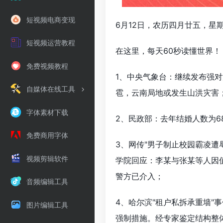
短视频电商变现
6月12日，农历四月廿五，星
短视频运营教程
在这里，每天60秒读懂世界！
免费视频教程
1、中央气象台：继续发布强对
自媒体在线工具
雹，云南局地或发生山洪灾害
字体素材下载
2、民政部：去年结婚人数为68
免费商用字体
3、网传"男子制止校园霸凌遭
视频剪辑软件
学院回应：李某与张某等人因
警方已介入；
音频编辑工具
4、哈尔滨"租户私拆承重墙"
图片编辑工具
强制措施。经专家鉴定结构整