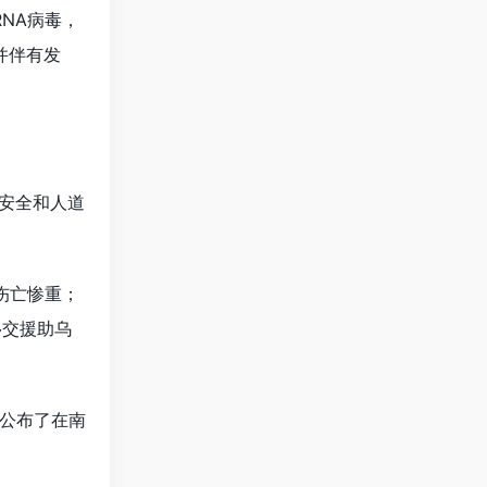
NA病毒，
并伴有发
安全和人道
伤亡惨重；
移交援助乌
部公布了在南