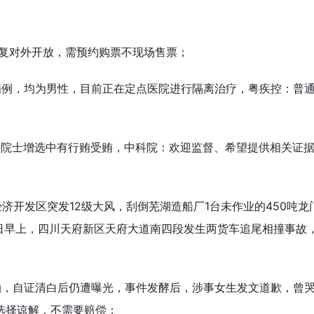
恢复对外开放，需预约购票不现场售票；
病例，均为男性，目前正在定点医院进行隔离治疗，粤疾控：普
：院士增选中有行贿受贿，中科院：欢迎监督、希望提供相关证
经济开发区突发12级大风，刮倒芜湖造船厂1台未作业的450吨龙
日早上，四川天府新区天府大道南四段发生两货车追尾相撞事故，
拍，自证清白后仍遭曝光，事件发酵后，涉事女生发文道歉，曾
选择谅解，不需要赔偿；