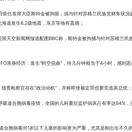
政府前任首席大臣斯特金被拘留，或与针对苏格兰民族党财务状况
北海道发生6.2级地震，东京等地有震感；
：英国天空新闻网报道配图BBC称，斯特金被拘捕与针对苏格兰民
UFO亲身经历：发生"时空扭曲"，待几分钟相当于4小时，感到
讼：指责检察官存在"政治动机"，并称即使被定罪也要竞选美总统
呼吸道合胞病毒疫情，全国的儿科重症监护病床占有率达94%，
吸道合胞病毒对1岁以下儿童的影响更为严重，尤其是刚出生不久