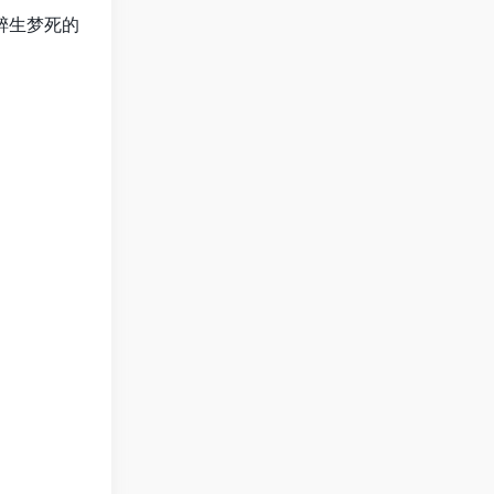
醉生梦死的