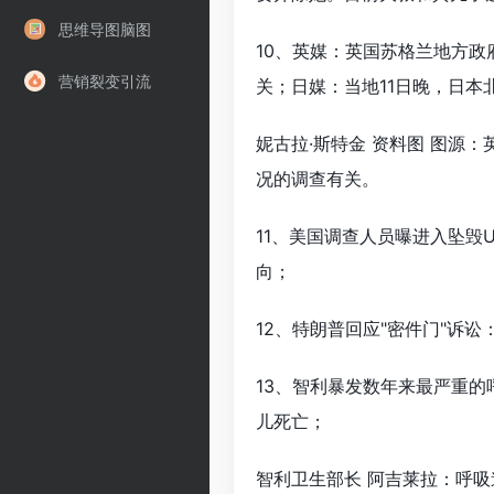
思维导图脑图
10、英媒：英国苏格兰地方
营销裂变引流
关；日媒：当地11日晚，日本
妮古拉·斯特金 资料图 图源
况的调查有关。
11、美国调查人员曝进入坠毁
向；
12、特朗普回应"密件门"诉
13、智利暴发数年来最严重的
儿死亡；
智利卫生部长 阿吉莱拉：呼