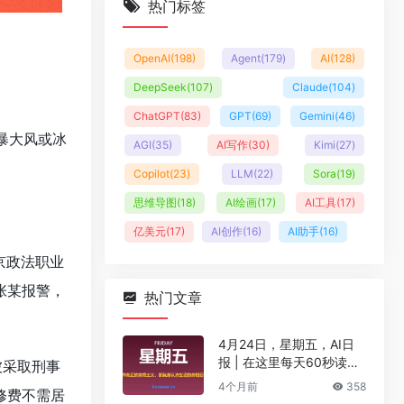
热门标签
OpenAI
(198)
Agent
(179)
AI
(128)
DeepSeek
(107)
Claude
(104)
ChatGPT
(83)
GPT
(69)
Gemini
(46)
暴大风或冰
AGI
(35)
AI写作
(30)
Kimi
(27)
Copilot
(23)
LLM
(22)
Sora
(19)
思维导图
(18)
AI绘画
(17)
AI工具
(17)
亿美元
(17)
AI创作
(16)
AI助手
(16)
京政法职业
张某报警，
热门文章
4月24日，星期五，AI日
报 | 在这里每天60秒读懂
被采取刑事
AI！
4个月前
358
修费不需居