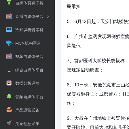
自媒体剪辑工具
民承担；
直播自媒体平台
5、6月13日起，天安门城楼
冷知识科普素材
6、广州市监测发现两例猴痘
MCN机构平台
风险低；
视频自媒体平台
7、首都医科大学校长饶毅称
按规定启动调查；
综合自媒体平台
数据分析运营
8、10日晚，安徽芜湖市三山
保安被砸身亡；成都警方：11
音频自媒体平台
伤；
产品运营必备
9、大叔在广州地铁上被疑偷
灵感创意采集
要开除她。目前大叔和其儿子