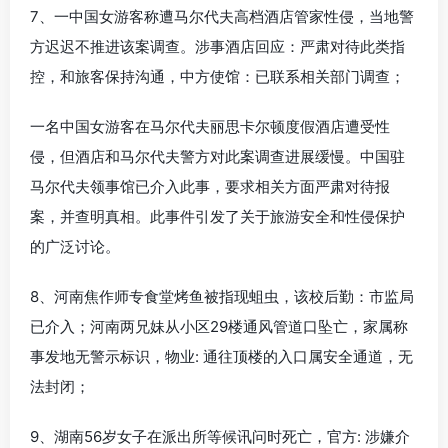
7、一中国女游客称遭马尔代夫高档酒店管家性侵，当地警
方迟迟不推进该案调查。涉事酒店回应：严肃对待此类指
控，和旅客保持沟通，中方使馆：已联系相关部门调查；
一名中国女游客在马尔代夫丽思卡尔顿度假酒店遭受性
侵，但酒店和马尔代夫警方对此案调查进展缓慢。中国驻
马尔代夫领事馆已介入此事，要求相关方面严肃对待报
案，并查明真相。此事件引发了关于旅游安全和性侵保护
的广泛讨论。
8、河南焦作师专食堂烤鱼被指现蛆虫，该校后勤：市监局
已介入；河南两兄妹从小区29楼通风管道口坠亡，家属称
事发地无警示标识，物业: 通往顶楼的入口属安全通道，无
法封闭；
9、湖南56岁女子在派出所等候讯问时死亡，官方: 涉嫌介