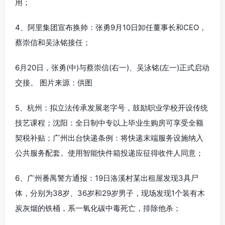
用；
4、阿里集团宣布换帅：张勇9月10日卸任董事长和CEO，
蔡崇信和吴泳铭接任；
6月20日，张勇(中)与蔡崇信(右一)、吴泳铭(左一)正式启动
交接。 图片来源：供图
5、杭州：拟立法传承发展老字号，鼓励职业学校开设传统
技艺课程；沈阳：全日制中专以上毕业生购房可享受全额
契税补贴；广州出台快递条例：将快递末端服务设施纳入
公共服务配套。使用智能快件箱投递应征得收件人同意；
6、广州番禺警方通报：19日洛溪村某出租屋发现3具尸
体，分别为38岁、36岁和29岁男子，现场发现1个装有木
炭灰烟的铁桶，系一氧化碳中毒死亡，排除他杀；