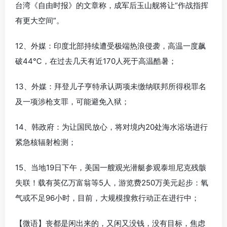
台湾《自由时报》的文章称，成军后玉山舰将让“作战指挥
有更大空间”。
12、外媒：印度北部持续遭受极端热浪侵袭，高温一度飙
破44℃，在过去几天有近170人死于高温酷暑；
13、外媒：拜登儿子亨特承认两项未缴纳联邦所得税罪名
及一项涉枪支罪，可能避免入狱；
14、韩政府：为让国民放心，将对境内20处海水浴场进行
紧急核辐射检测；
15、当地19日下午，美国一艘观光潜艇参观泰坦尼克残骸
失联！载有英亿万富翁等5人，游览费250万美元起步：氧
气或不足96小时，目前，大规模搜救行动正在进行中；
【微语】丧都是闲出来的，又闲又没钱，没有目标，焦虑