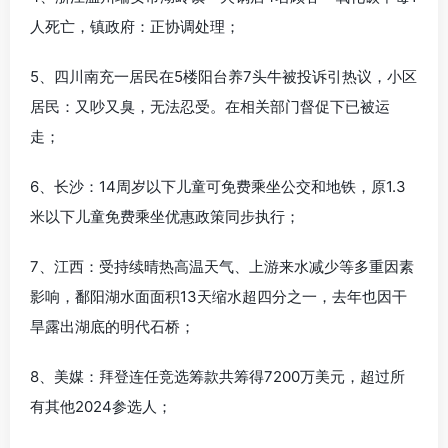
人死亡，镇政府：正协调处理；
5、四川南充一居民在5楼阳台养7头牛被投诉引热议，小区
居民：又吵又臭，无法忍受。在相关部门督促下已被运
走；
6、长沙：14周岁以下儿童可免费乘坐公交和地铁，原1.3
米以下儿童免费乘坐优惠政策同步执行；
7、江西：受持续晴热高温天气、上游来水减少等多重因素
影响，鄱阳湖水面面积13天缩水超四分之一，去年也因干
旱露出湖底的明代石桥；
8、美媒：拜登连任竞选筹款共筹得7200万美元，超过所
有其他2024参选人；