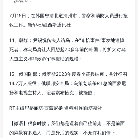
一步增加；
7月15日，在韩国忠清北道清州市，警察和消防人员进行搜
救工作。新华社/纽西斯通讯社
14、韩媒：尹锡悦偕夫人访乌，在"布恰事件"事发地追悼
死者，称乌局势让人回想起70多年前的韩国，将扩大对乌
人道主义和非致命军事援助的规模；
15、俄国防部：俄罗斯2023年度春季征兵结束，共计征召
14.7万人服役；俄联邦安全局：乌策划暗杀RT总编西蒙尼
扬和电视主持人、记者索布恰克，被挫败；
RT主编玛格丽塔·西蒙尼扬 资料图 图自塔斯社
【微语】很多时候，我们都是逼着自己往前走，不是前面
的风景有多迷人，而是身后的现实，不允许我们停下。