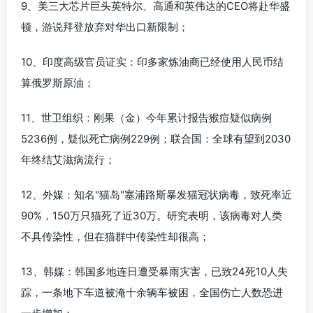
9、美三大芯片巨头英特尔、高通和英伟达的CEO将赴华盛
顿，游说拜登放弃对华出口新限制；
10、印度高级官员证实：印多家炼油商已经使用人民币结
算俄罗斯原油；
11、世卫组织：刚果（金）今年累计报告猴痘疑似病例
5236例，疑似死亡病例229例；联合国：全球有望到2030
年终结艾滋病流行；
12、外媒：知名"猫岛"塞浦路斯暴发猫冠状病毒，致死率近
90%，150万只猫死了近30万。研究表明，该病毒对人类
不具传染性，但在猫群中传染性却很高；
13、韩媒：韩国多地连日遭受暴雨灾害，已致24死10人失
踪，一条地下车道被淹十余辆车被困，全国伤亡人数恐进