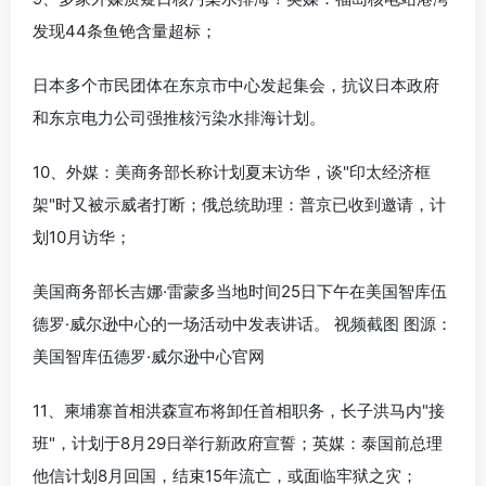
发现44条鱼铯含量超标；
日本多个市民团体在东京市中心发起集会，抗议日本政府
和东京电力公司强推核污染水排海计划。
10、外媒：美商务部长称计划夏末访华，谈"印太经济框
架"时又被示威者打断；俄总统助理：普京已收到邀请，计
划10月访华；
美国商务部长吉娜·雷蒙多当地时间25日下午在美国智库伍
德罗·威尔逊中心的一场活动中发表讲话。 视频截图 图源：
美国智库伍德罗·威尔逊中心官网
11、柬埔寨首相洪森宣布将卸任首相职务，长子洪马内"接
班"，计划于8月29日举行新政府宣誓；英媒：泰国前总理
他信计划8月回国，结束15年流亡，或面临牢狱之灾；