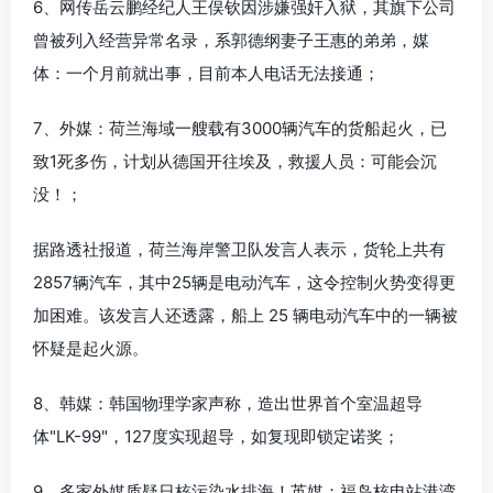
6、网传岳云鹏经纪人王俣钦因涉嫌强奸入狱，其旗下公司
曾被列入经营异常名录，系郭德纲妻子王惠的弟弟，媒
体：一个月前就出事，目前本人电话无法接通；
7、外媒：荷兰海域一艘载有3000辆汽车的货船起火，已
致1死多伤，计划从德国开往埃及，救援人员：可能会沉
没！；
据路透社报道，荷兰海岸警卫队发言人表示，货轮上共有
2857辆汽车，其中25辆是电动汽车，这令控制火势变得更
加困难。该发言人还透露，船上 25 辆电动汽车中的一辆被
怀疑是起火源。
8、韩媒：韩国物理学家声称，造出世界首个室温超导
体"LK-99"，127度实现超导，如复现即锁定诺奖；
9、多家外媒质疑日核污染水排海！英媒：福岛核电站港湾