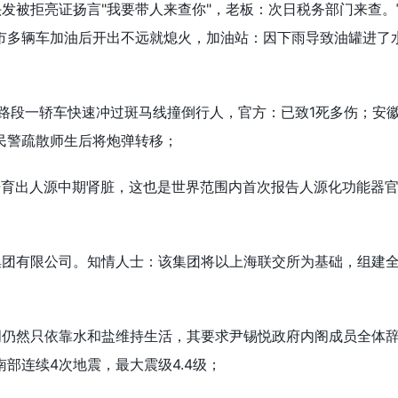
头发被拒亮证扬言"我要带人来查你"，老板：次日税务部门来查
市多辆车加油后开出不远就熄火，加油站：因下雨导致油罐进了
桥路段一轿车快速冲过斑马线撞倒行人，官方：已致1死多伤；安
民警疏散师生后将炮弹转移；
培育出人源中期肾脏，这也是世界范围内首次报告人源化功能器
集团有限公司。知情人士：该集团将以上海联交所为基础，组建
明仍然只依靠水和盐维持生活，其要求尹锡悦政府内阁成员全体辞
部连续4次地震，最大震级4.4级；