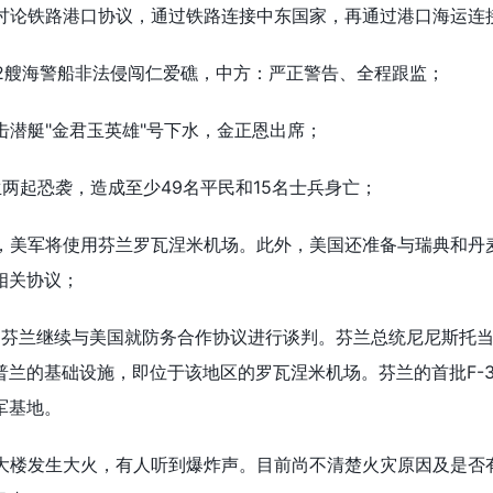
正讨论铁路港口协议，通过铁路连接中东国家，再通过港口海运连
和2艘海警船非法侵闯仁爱礁，中方：严正警告、全程跟监；
击潜艇"金君玉英雄"号下水，金正恩出席；
生两起恐袭，造成至少49名平民和15名士兵身亡；
实，美军将使用芬兰罗瓦涅米机场。此外，美国还准备与瑞典和丹
相关协议；
，芬兰继续与美国就防务合作协议进行谈判。芬兰总统尼尼斯托
兰的基础设施，即位于该地区的罗瓦涅米机场。芬兰的首批F-3
军基地。
署大楼发生大火，有人听到爆炸声。目前尚不清楚火灾原因及是否