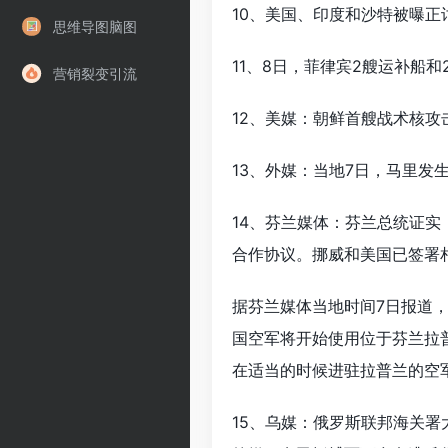
10、美国、印度和沙特被曝
思维导图脑图
11、8日，菲律宾2艘运补船
营销裂变引流
12、美媒：朝鲜首艘战术核攻
13、外媒：当地7日，马里发
14、芬兰媒体：芬兰总统证
合作协议。挪威和美国已签署
据芬兰媒体当地时间7日报道
国空军将开始使用位于芬兰拉普
在适当的时候进驻拉普兰的空
15、乌媒：俄罗斯联邦海关