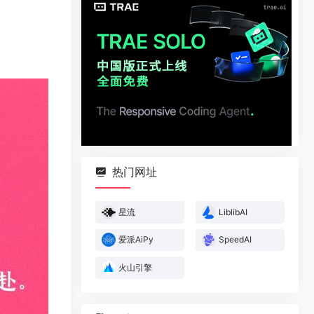
热门网址
星流
LiblibAI
爱派AiPy
SpeedAI
火山引擎