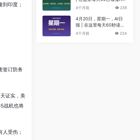
接到印度；
I！
4个月前
236
4月20日，星期一，AI日
报 | 在这里每天60秒读懂
AI！
4个月前
234
麦签订防务
当天证实，美
5战机也将
有人受伤；