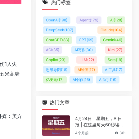
热门标签
OpenAI
(198)
Agent
(179)
AI
(128)
DeepSeek
(107)
Claude
(104)
ChatGPT
(83)
GPT
(69)
Gemini
(46)
AGI
(35)
AI写作
(30)
Kimi
(27)
Copilot
(23)
LLM
(22)
Sora
(19)
伤1人失
思维导图
(18)
AI绘画
(17)
AI工具
(17)
四五米高墙，
亿美元
(17)
AI创作
(16)
AI助手
(16)
热门文章
；外媒：美方
4月24日，星期五，AI日
报 | 在这里每天60秒读懂
AI！
4个月前
361