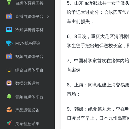
5、山东临沂郯城县一女子做
自媒体剪辑工具
给予记大过处分；哈尔滨五常
直播自媒体平台
车主们损失；
冷知识科普素材
6、8日晚，重庆大足区清明
MCN机构平台
学生徒手挖出炮弹送校长室，
视频自媒体平台
7、中国科学家首次在猪体内
育案例；
综合自媒体平台
数据分析运营
8、上海：同意组建上海交易
市场；
音频自媒体平台
9、韩媒：绝食第九天，李在
产品运营必备
日凌晨至早上，日本九州岛西南
灵感创意采集