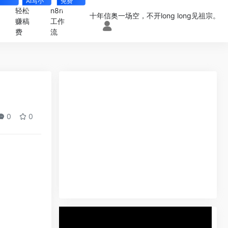
AI写小
免费
nt
说
4000+
轻松
n8n
十年信奥一场空，不开long long见祖宗。
赚稿
工作
费
流
0
0