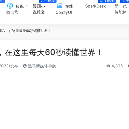
数
AI生视频
深度推理
星辰
人
Age
漫画小
SparkDesk
新一代
短视
在线
说推文
智能体
频运营
ComfyUI
期六，在这里每天60秒读懂世界！
，在这里每天60秒读懂世界！
2023)发布
黑马新媒体导航
4,395