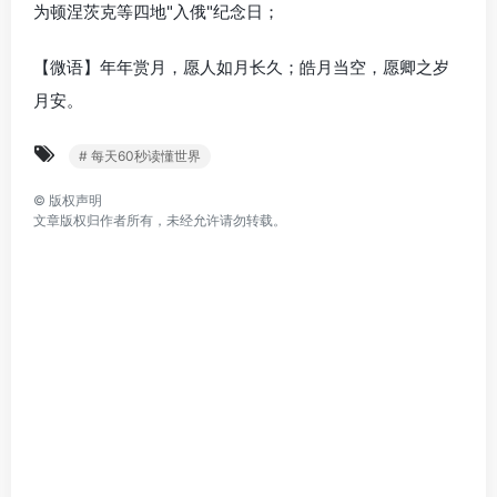
为顿涅茨克等四地"入俄"纪念日；
【微语】年年赏月，愿人如月长久；皓月当空，愿卿之岁
月安。
# 每天60秒读懂世界
©
版权声明
文章版权归作者所有，未经允许请勿转载。