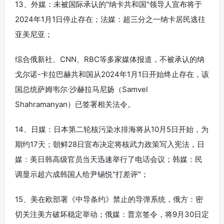
13、外媒：未被国际承认的"纳卡共和国"领导人宣布将于
2024年1月1日停止存在；法媒：超三分之一纳卡居民逃往
亚美尼亚；
综合俄新社、CNN、RBC等多家媒体报道，不被承认的纳
戈尔诺-卡拉巴赫共和国从2024年1月1日开始终止存在，该
国总统萨姆韦尔·沙赫拉马尼扬（Samvel
Shahramanyan）已签署相关法令。
14、日媒：日本第二轮核污染水排海将从10月5日开始，为
期约17天；朝鲜28日宣布决定将核武力政策写入宪法，日
媒：美日韩高级官员当天迅速举行了电话会议；韩媒：民
调显示超六成韩国人给尹锡悦"打差评"；
15、美在欧部署《中导条约》禁止的导弹系统，俄方：密
切关注美方破坏稳定举动；俄媒：普京签令，将9月30日定