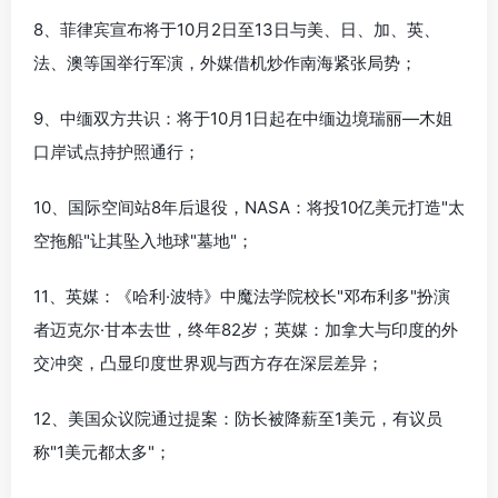
8、菲律宾宣布将于10月2日至13日与美、日、加、英、
法、澳等国举行军演，外媒借机炒作南海紧张局势；
9、中缅双方共识：将于10月1日起在中缅边境瑞丽—木姐
口岸试点持护照通行；
10、国际空间站8年后退役，NASA：将投10亿美元打造"太
空拖船"让其坠入地球"墓地"；
11、英媒：《哈利·波特》中魔法学院校长"邓布利多"扮演
者迈克尔·甘本去世，终年82岁；英媒：加拿大与印度的外
交冲突，凸显印度世界观与西方存在深层差异；
12、美国众议院通过提案：防长被降薪至1美元，有议员
称"1美元都太多"；