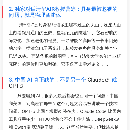
2. 独家对话清华AIR教授曹婷：具身最被忽视的
问题，就是物理智能体
“清华系”是具身智能领域里绕不过去的大山，这座大山
上刻着银河通用的王鹤、星动纪元的陈建宇、它石智航的
陈亦伦、加速进化的程昊、千寻智能的高阳等一长串闪光
的名字，据清华电子系统计，其校友创办的具身相关企业
已近20家。而清华系的版图里，AIR（清华大学智能产业研
究院）的定位则更加明确。它不仅产出学术论文，…
3. 中国 AI 真正缺的，不是另一个
Claude
或
GPT
只要聊到 AI，很多人最后都会绕回同一个问题：中国
和美国，到底差在哪里？这个问题太容易被讲成一个技术
问题。GPT-5 比国产
模型
强多少，Claude Code 比国内
工具顺手多少，H100 禁售会不会卡住训练，
DeepSeek
和 Qwen 到底追到了哪一步。这些当然重要，但我越来越