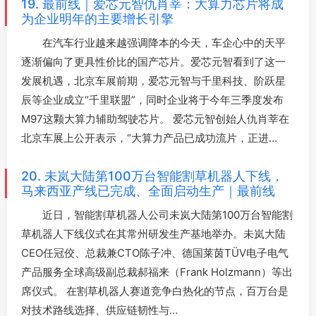
19. 最前线｜爱芯元智仇肖莘：大算力芯片将成
为企业明年的主要增长引擎
在汽车行业越来越强调降本的今天，车企心中的天平
逐渐偏向了更具性价比的国产芯片。爱芯元智看到了这一
发展机遇，北京车展前期，爱芯元智与千里科技、阶跃星
辰等企业成立“千里联盟”，同时企业将于今年三季度发布
M97这颗大算力辅助驾驶芯片。 爱芯元智创始人仇肖莘在
北京车展上公开表示，“大算力产品已成功流片，正进…
20. 未岚大陆第100万台智能割草机器人下线，
马来西亚产线已完成、全面启动生产｜最前线
近日，智能割草机器人公司未岚大陆第100万台智能割
草机器人下线仪式在其常州研发生产基地举办。未岚大陆
CEO任冠佼、总裁兼CTO陈子冲、德国莱茵TÜV电子电气
产品服务全球高级副总裁郝福来（Frank Holzmann）等出
席仪式。 在割草机器人赛道竞争白热化的节点，百万台是
对技术路线选择、供应链韧性与…