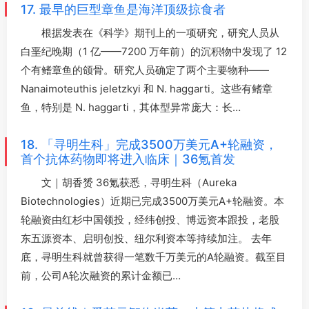
17. 最早的巨型章鱼是海洋顶级掠食者
根据发表在《科学》期刊上的一项研究，研究人员从
白垩纪晚期（1 亿——7200 万年前）的沉积物中发现了 12
个有鳍章鱼的颌骨。研究人员确定了两个主要物种——
Nanaimoteuthis jeletzkyi 和 N. haggarti。这些有鳍章
鱼，特别是 N. haggarti，其体型异常庞大：长…
18. 「寻明生科」完成3500万美元A+轮融资，
首个抗体药物即将进入临床｜36氪首发
文｜胡香赟 36氪获悉，寻明生科（Aureka
Biotechnologies）近期已完成3500万美元A+轮融资。本
轮融资由红杉中国领投，经纬创投、博远资本跟投，老股
东五源资本、启明创投、纽尔利资本等持续加注。 去年
底，寻明生科就曾获得一笔数千万美元的A轮融资。截至目
前，公司A轮次融资的累计金额已…