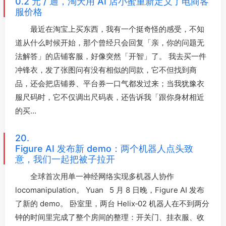
0.2 元 / 通，淘天用 AI 店小蜜重新定义了电商客
服价格
最近在淘宝上买东西，我有一个挺奇怪的感受，不知
道从什么时候开始，那个曾经只会回复「亲，你的问题无
法解答」的店铺客服，好像突然「开智」了。 我去买一件
冲锋衣，发了张图问有没有相似的同款，它不但找到商
品，还会把店铺券、平台券一口气都发过来；当我犹豫衣
服尺码时，它不仅调出尺码表，还告诉我「跟你身材相近
的买…
20.
Figure AI 发布新 demo：两个机器人点头致
意，我们一起把被子拉开
全球首次用单一神经网络实现多机器人协作
locomanipulation。 Yuan 5 月 8 日晚，Figure AI 发布
了新的 demo。 卧室里，两台 Helix‑02 机器人在不到两分
钟的时间里完成了整个房间的整理：开关门、挂衣服、收