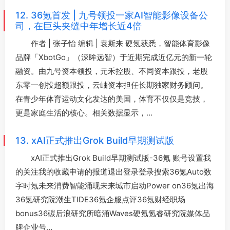
12. 36氪首发 | 九号领投一家AI智能影像设备公
司，在巨头夹缝中年增长近4倍
作者 | 张子怡 编辑 | 袁斯来 硬氪获悉，智能体育影像
品牌「XbotGo」（深眸远智）于近期完成近亿元的新一轮
融资。由九号资本领投，元禾控股、不同资本跟投，老股
东零一创投超额跟投，云岫资本担任长期独家财务顾问。
在青少年体育运动文化发达的美国，体育不仅仅是竞技，
更是家庭生活的核心。相关数据显示，…
13. xAI正式推出Grok Build早期测试版
xAI正式推出Grok Build早期测试版-36氪 账号设置我
的关注我的收藏申请的报道退出登录登录搜索36氪Auto数
字时氪未来消费智能涌现未来城市启动Power on36氪出海
36氪研究院潮生TIDE36氪企服点评36氪财经职场
bonus36碳后浪研究所暗涌Waves硬氪氪睿研究院媒体品
牌企业号…