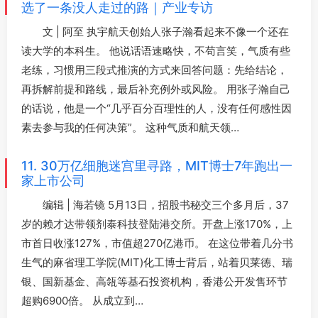
选了一条没人走过的路｜产业专访
文 | 阿至 执宇航天创始人张子瀚看起来不像一个还在
读大学的本科生。 他说话语速略快，不苟言笑，气质有些
老练，习惯用三段式推演的方式来回答问题：先给结论，
再拆解前提和路线，最后补充例外或风险。 用张子瀚自己
的话说，他是一个“几乎百分百理性的人，没有任何感性因
素去参与我的任何决策”。 这种气质和航天领…
11. 30万亿细胞迷宫里寻路，MIT博士7年跑出一
家上市公司
编辑 | 海若镜 5月13日，招股书秘交三个多月后，37
岁的赖才达带领剂泰科技登陆港交所。开盘上涨170%，上
市首日收涨127%，市值超270亿港币。 在这位带着几分书
生气的麻省理工学院(MIT)化工博士背后，站着贝莱德、瑞
银、国新基金、高瓴等基石投资机构，香港公开发售环节
超购6900倍。 从成立到…