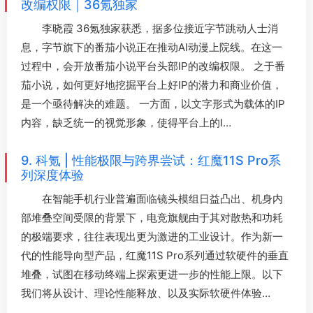
改编权限｜36氪独家
李晓霞 36氪独家获悉，据多位接近字节跳动人士消
息，字节旗下的番茄小说正在推动AI动漫上院线。在这一
过程中，会开放番茄小说平台头部IP的改编权限。 之于番
茄小说，如何更好地挖掘平台上好IP的潜力和商业价值，
是一个亟待解决的难题。 一方面，以文字形式为载体的IP
内容，缺乏统一的视觉形象，使得平台上的I…
9. 科氪 | 性能极限与跨界尝试：红魔11S Pro系
列深度体验
在智能手机行业普遍面临镜头模组日益凸出、机身内
部堆叠空间受限的背景下，电竞旗舰由于其对散热和功耗
的极端要求，往往表现出更为激进的工业设计。作为新一
代的性能导向型产品，红魔11S Pro系列通过软硬件的垂直
堆叠，试图在移动终端上探索更进一步的性能上限。以下
我们将从设计、理论性能释放、以及实际软硬件体验…