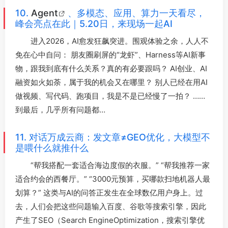
10.
Agent
、多模态、应用、算力一天看尽，
峰会亮点在此｜5.20日，来现场一起AI
进入2026，AI愈发狂飙突进。围观体验之余，人人不
免在心中自问： 朋友圈刷屏的“龙虾”、Harness等AI新事
物，跟我到底有什么关系？真的有必要跟吗？ AI创业、AI
融资如火如荼，属于我的机会又在哪里？ 别人已经在用AI
做视频、写代码、跑项目，我是不是已经慢了一拍？ ……
到最后，几乎所有问题都…
11. 对话万成云商：发文章≠GEO优化，大模型不
是喂什么就推什么
“帮我搭配一套适合海边度假的衣服。” “帮我推荐一家
适合约会的西餐厅。” “3000元预算，买哪款扫地机器人最
划算？” 这类与AI的问答正发生在全球数亿用户身上。过
去，人们会把这些问题输入百度、谷歌等搜索引擎，因此
产生了SEO（Search EngineOptimization，搜索引擎优