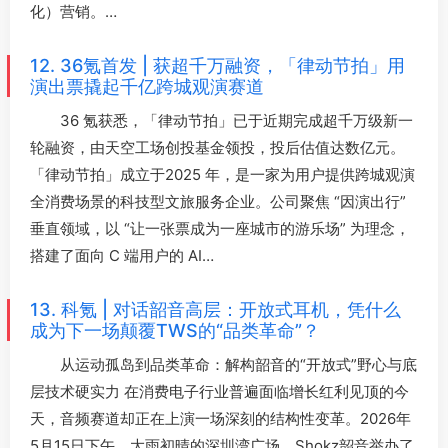
化）营销。…
12. 36氪首发 | 获超千万融资，「律动节拍」用
演出票撬起千亿跨城观演赛道
36 氪获悉，「律动节拍」已于近期完成超千万级新一
轮融资，由天空工场创投基金领投，投后估值达数亿元。
「律动节拍」成立于2025 年，是一家为用户提供跨城观演
全消费场景的科技型文旅服务企业。公司聚焦 “因演出行”
垂直领域，以 “让一张票成为一座城市的游乐场” 为理念，
搭建了面向 C 端用户的 AI…
13. 科氪 | 对话韶音高层：开放式耳机，凭什么
成为下一场颠覆TWS的“品类革命”？
从运动孤岛到品类革命：解构韶音的“开放式”野心与底
层技术硬实力 在消费电子行业普遍面临增长红利见顶的今
天，音频赛道却正在上演一场深刻的结构性变革。2026年
5月15日下午，大雨初晴的深圳湾广场，Shokz韶音举办了