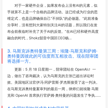
对于一家硬件企业，如果发布会上没有AI的元素，似
乎就算不上是一个合格的品牌活动。这已经成为行业的思
维定式，也是品牌确保自己“不掉队”的必做题。“此前准备
分享时，没有想到大家特别关注AI的话题，所以我们在发
布会前夜临时补充了关于AI的反馈。”在AI已经和硬件高度
融合的时代，Shokz韶音中国区CEO杨…
3. 马斯克诉奥特曼第三周：埃隆·马斯克和萨姆·
奥特曼因彼此的可信度而互相攻击。现在陪审团
将选择一方。
更新：5 月 18 日星期一，陪审团站在
OpenAI
一
边，做出了咨询裁决，认为马斯克的主张已超出诉讼时
效。美国地区法官伊冯·冈萨雷斯·罗杰斯接受了这一判决。
在马斯克诉奥特曼案审判的最后一周，律师们就埃隆·马斯
克和 OpenAI 首席执行官萨姆·奥特曼的问题发生了争执……