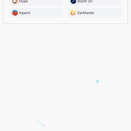
Hype
Boom 3D
Inpaint
EarMaster