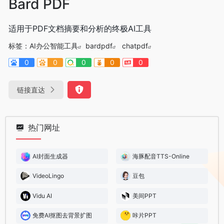
Bard PDF
适用于PDF文档摘要和分析的终极AI工具
标签：
AI办公智能工具
bardpdf
chatpdf
0
0
0
0
0
链接直达
热门网址
AI封面生成器
海豚配音TTS-Online
VideoLingo
豆包
Vidu AI
美间PPT
免费AI抠图去背景扩图
咔片PPT